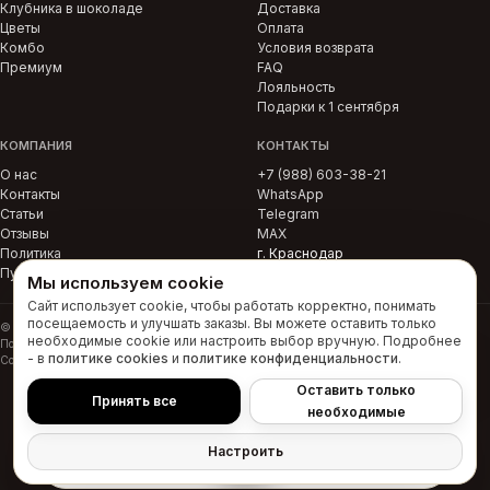
Клубника в шоколаде
Доставка
Цветы
Оплата
Комбо
Условия возврата
Премиум
FAQ
Лояльность
Подарки к 1 сентября
КОМПАНИЯ
КОНТАКТЫ
О нас
+7 (988) 603-38-21
Контакты
WhatsApp
Статьи
Telegram
Отзывы
MAX
Политика
г. Краснодар
Публичная оферта
Мы используем cookie
Сайт использует cookie, чтобы работать корректно, понимать
посещаемость и улучшать заказы. Вы можете оставить только
© 2026 ИП Рашевская Р.С. · ИНН 234810526700 · Краснодар
необходимые cookie или настроить выбор вручную. Подробнее
Политика конфиденциальности
Политика cookies
Публичная оферта
Условия возврата
- в
политике cookies
и
политике конфиденциальности
.
Согласие на рекламную рассылку
Пользовательское соглашение
Оставить только
Принять все
необходимые
Настроить
Главная
Поиск
Корзина
Кабинет