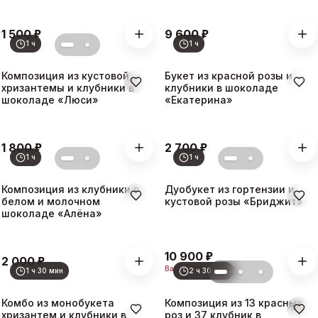
₽
₽
1 500
9 600
1 ч
1 ч
Композиция из кустовой
Букет из красной розы и
-
5
%
хризантемы и клубники в
клубники в шоколаде
шоколаде «Люси»
«Екатерина»
₽
₽
1 800
2 700
1 ч
1 ч
Композиция из клубники в
Дуобукет из гортензии и
белом и молочном
кустовой розы «Бриджит»
шоколаде «Алёна»
₽
10 900
₽
2 000
Вариант
M · 25 шт
1 ч 30 мин
2 ч 30 мин
Комбо из монобукета
Композиция из 13 красных
-
18
%
хризантем и клубники в
роз и 37 клубник в