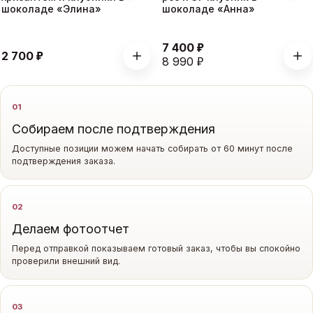
шоколаде «Элина»
шоколаде «Анна»
₽
7 400
₽
2 700
₽
8 990
Как мы работаем
01
Собираем после подтверждения
Доступные позиции можем начать собирать от 60 минут после
подтверждения заказа.
02
Делаем фотоотчет
Перед отправкой показываем готовый заказ, чтобы вы спокойно
проверили внешний вид.
03