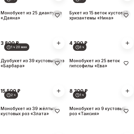
Монобукет из 25 диантусов
Букет из 15 веток кустовой
«Даяна»
хризантемы «Нина»
₽
₽
3 800
4 300
1 ч 20 мин
3 ч
Дуобукет из 39 кустовых роз
Монобукет из 25 веток
«Барбара»
гипсофилы «Ева»
₽
₽
15 500
8 300
2 ч
1 ч
Монобукет из 39 жёлтых
Монобукет из 9 кустовых
кустовых роз «Злата»
роз «Таисия»