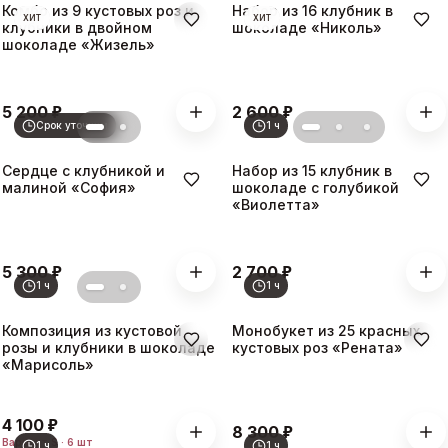
Комбо из 9 кустовых роз и
Набор из 16 клубник в
ХИТ
ХИТ
клубники в двойном
шоколаде «Николь»
шоколаде «Жизель»
₽
₽
5 200
2 600
Срок уточним
1 ч
Сердце с клубникой и
Набор из 15 клубник в
малиной «София»
шоколаде с голубикой
«Виолетта»
₽
₽
5 300
2 700
1 ч
1 ч
Композиция из кустовой
Монобукет из 25 красных
розы и клубники в шоколаде
кустовых роз «Рената»
«Марисоль»
₽
4 100
₽
8 300
Вариант
S · 6 шт
1 ч
1 ч