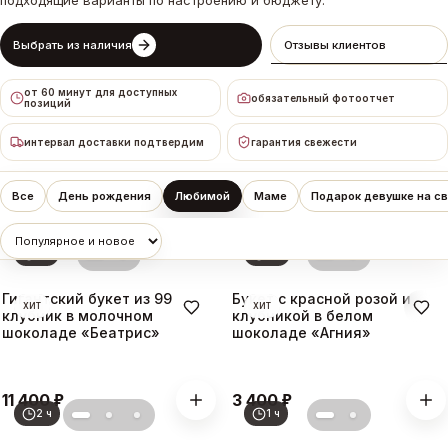
подходящие варианты по настроению и бюджету.
Выбрать из наличия
Отзывы клиентов
от 60 минут для доступных
обязательный фотоотчет
позиций
интервал доставки подтвердим
гарантия свежести
Все
День рождения
Любимой
Маме
Подарок девушке на с
3 ч
2 ч
Гигантский букет из 99
Букет с красной розой и
ХИТ
ХИТ
клубник в молочном
клубникой в белом
шоколаде «Беатрис»
шоколаде «Агния»
₽
₽
11 400
3 400
2 ч
1 ч