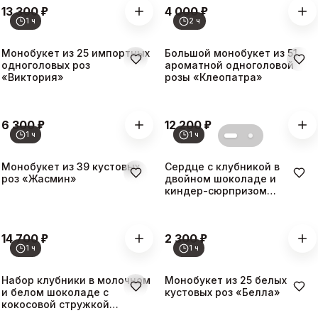
₽
₽
13 300
4 000
1 ч
2 ч
Монобукет из 25 импортных
Большой монобукет из 51
одноголовых роз
ароматной одноголовой
«Виктория»
розы «Клеопатра»
₽
₽
6 300
12 200
1 ч
1 ч
Монобукет из 39 кустовых
Сердце с клубникой в
роз «Жасмин»
двойном шоколаде и
киндер-сюрпризом
«Ариэль»
₽
₽
14 700
2 300
1 ч
1 ч
Набор клубники в молочном
Монобукет из 25 белых
и белом шоколаде с
кустовых роз «Белла»
кокосовой стружкой
«Селена»