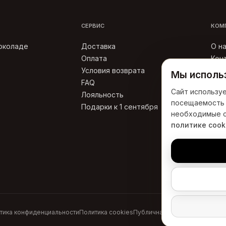
СЕРВИС
КОМ
шоколаде
Доставка
О н
Оплата
Кон
Условия возврата
Ста
Мы использ
FAQ
Отз
Сайт используе
Лояльность
Пол
посещаемость 
Подарки к 1 сентября
Пуб
необходимые c
политике cook
тика конфиденциальности
Политика cookies
Публичная оферта
Условия во