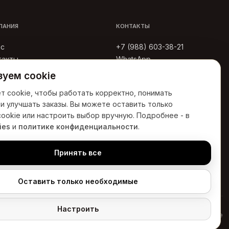
ПАНИЯ
КОНТАКТЫ
ас
+7 (988) 603-38-21
такты
WhatsApp
тьи
Telegram
уем cookie
ывы
MAX
т cookie, чтобы работать корректно, понимать
г. Краснодар
итика
и улучшать заказы. Вы можете оставить только
личная оферта
ookie или настроить выбор вручную. Подробнее - в
ies
и
политике конфиденциальности
.
Принять все
Оставить только необходимые
Настроить
зврата
Согласие на рекламную рассылку
Пользовательское соглашение