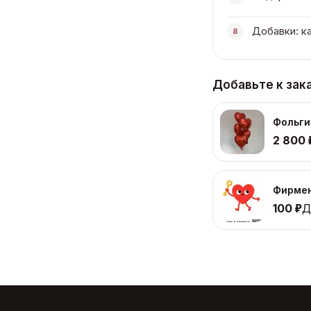
Добавки: к
8
Добавьте к зак
Фольги
2 800
Фирмен
₽
100
Д