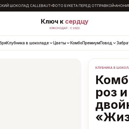
ИЙ ШОКОЛАД CALLEBAUT
ФОТО БУКЕТА ПЕРЕД ОТПРАВКОЙ
АНОНИМН
Ключ к
сердцу
КРАСНОДАР · С 2022
бря
Клубника в шоколаде
Цветы
Комбо
Премиум
Повод
Забра
КЛУБНИКА В ШОКОЛ
Комб
роз и
двой
«Жиз