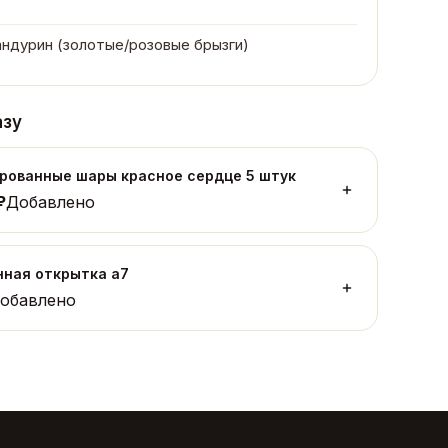
андурин (золотые/розовые брызги)
азу
рованные шары красное сердце 5 штук
₽
Добавлено
ная открытка а7
обавлено