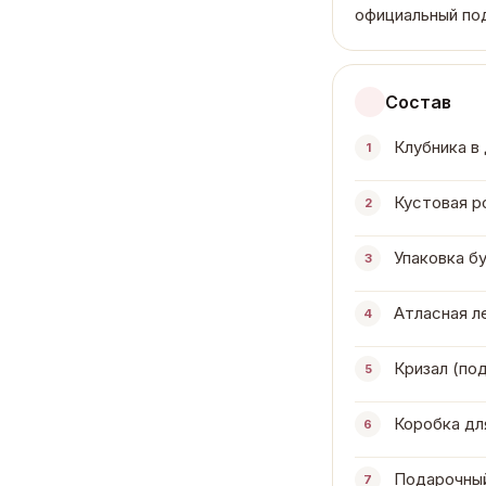
официальный под
Состав
Клубника в
1
Кустовая ро
2
Упаковка бу
3
Атласная ле
4
Кризал (под
5
Коробка для
6
Подарочный 
7