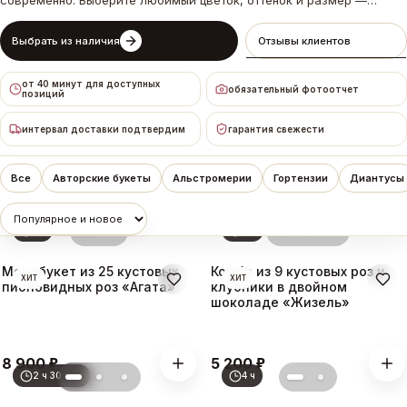
современно. Выберите любимый цветок, оттенок и размер —
наличие и возможную замену согласуем до сборки.
Выбрать из наличия
Отзывы клиентов
от 40 минут для доступных
обязательный фотоотчет
позиций
интервал доставки подтвердим
гарантия свежести
Все
Авторские букеты
Альстромерии
Гортензии
Диантусы
1 ч
2 ч
Монобукет из 25 кустовых
Комбо из 9 кустовых роз и
ХИТ
ХИТ
пионовидных роз «Агата»
клубники в двойном
шоколаде «Жизель»
₽
₽
8 900
5 200
2 ч 30 мин
4 ч