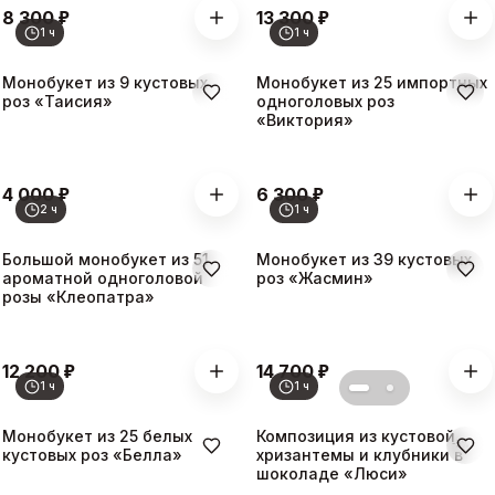
₽
₽
8 300
13 300
1 ч
1 ч
Монобукет из 9 кустовых
Монобукет из 25 импортных
роз «Таисия»
одноголовых роз
«Виктория»
₽
₽
4 000
6 300
2 ч
1 ч
Большой монобукет из 51
Монобукет из 39 кустовых
ароматной одноголовой
роз «Жасмин»
розы «Клеопатра»
₽
₽
12 200
14 700
1 ч
1 ч
Монобукет из 25 белых
Композиция из кустовой
-
5
%
кустовых роз «Белла»
хризантемы и клубники в
шоколаде «Люси»