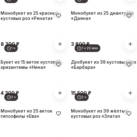
Монобукет из 25 красных
Монобукет из 25 диантусов
кустовых роз «Рената»
«Даяна»
₽
₽
8 300
3 800
1 ч
1 ч 20 мин
Букет из 15 веток кустовой
Дуобукет из 39 кустовых роз
хризантемы «Нина»
«Барбара»
₽
₽
4 300
15 500
3 ч
2 ч
Монобукет из 25 веток
Монобукет из 39 жёлтых
гипсофилы «Ева»
кустовых роз «Злата»