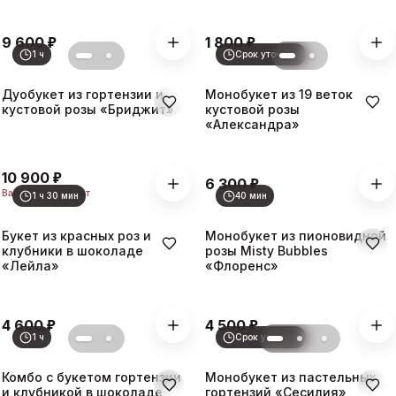
₽
₽
9 600
1 800
1 ч
Срок уточним
Дуобукет из гортензии и
Монобукет из 19 веток
кустовой розы «Бриджит»
кустовой розы
«Александра»
₽
10 900
₽
6 300
Вариант
M · 25 шт
1 ч 30 мин
40 мин
Букет из красных роз и
Монобукет из пионовидной
клубники в шоколаде
розы Misty Bubbles
«Лейла»
«Флоренс»
₽
₽
4 600
4 500
1 ч
Срок уточним
Комбо с букетом гортензии
Монобукет из пастельных
и клубникой в шоколаде
гортензий «Сесилия»