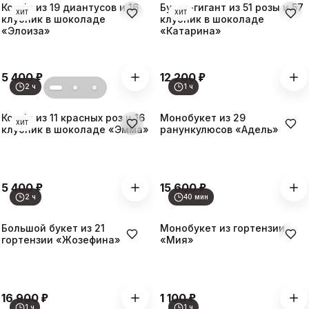
Комбо из 19 диантусов и 16
Букет-гигант из 51 розы и 57
ХИТ
ХИТ
клубник в шоколаде
клубник в шоколаде
«Элоиза»
«Катарина»
₽
₽
5 400
12 200
2 ч
1 ч
Комбо из 11 красных роз и 16
Монобукет из 29
ХИТ
клубник в шоколаде «Эмма»
ранункулюсов «Адель»
₽
₽
5 400
15 600
2 ч
40 мин
Большой букет из 21
Монобукет из гортензии
гортензии «Жозефина»
«Мия»
₽
₽
16 900
1 100
1 ч
1 ч