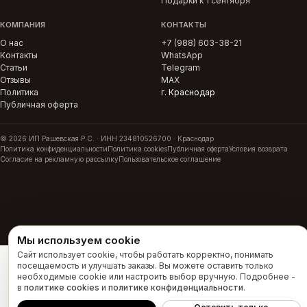
Подарки к 1 сентября
КОМПАНИЯ
КОНТАКТЫ
О нас
+7 (988) 603-38-21
Контакты
WhatsApp
Статьи
Telegram
Отзывы
MAX
Политика
г. Краснодар
Публичная оферта
© 2026 ИП Рашевская Р.С. · ИНН 234810526700 · Краснодар
Политика конфиденциальности
Политика cookies
Публичная оферта
Условия возврата
Согласие на рекламную рассылку
Пользовательское соглашение
Мы используем cookie
Сайт использует cookie, чтобы работать корректно, понимать
посещаемость и улучшать заказы. Вы можете оставить только
необходимые cookie или настроить выбор вручную. Подробнее -
в
политике cookies
и
политике конфиденциальности
.