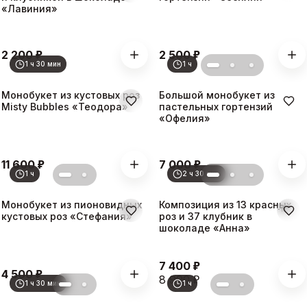
«Лавиния»
₽
₽
2 200
2 500
1 ч 30 мин
1 ч
Монобукет из кустовых роз
Большой монобукет из
Misty Bubbles «Теодора»
пастельных гортензий
«Офелия»
₽
₽
11 600
7 000
1 ч
2 ч 30 мин
Монобукет из пионовидных
Композиция из 13 красных
-
18
%
кустовых роз «Стефания»
роз и 37 клубник в
шоколаде «Анна»
₽
7 400
₽
4 500
₽
8 990
1 ч 30 мин
1 ч