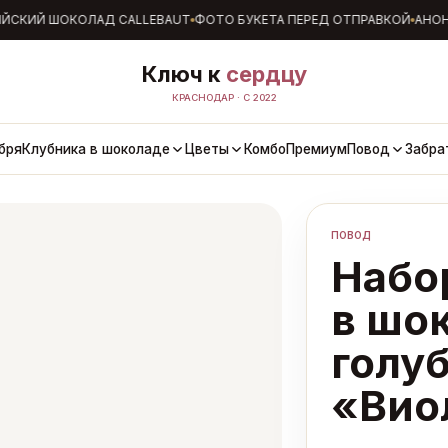
СКИЙ ШОКОЛАД CALLEBAUT
ФОТО БУКЕТА ПЕРЕД ОТПРАВКОЙ
АНОНИ
Ключ к
сердцу
КРАСНОДАР · С 2022
бря
Клубника в шоколаде
Цветы
Комбо
Премиум
Повод
Забра
ПОВОД
Набор
в шо
голу
«Вио