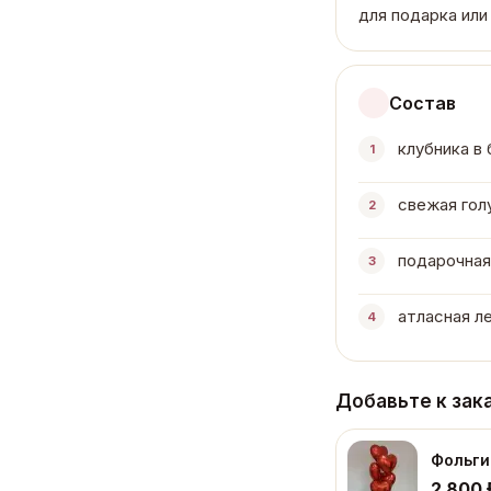
для подарка или
Состав
клубника в
1
свежая голу
2
подарочная 
3
атласная ле
4
Добавьте к зак
Фольги
2 800