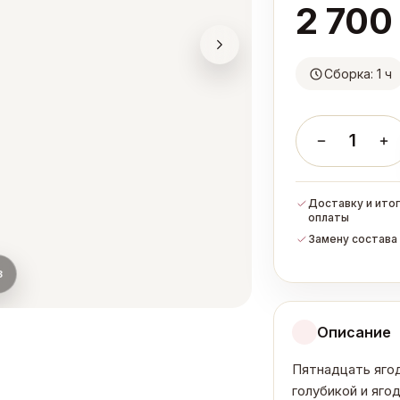
2 700
Сборка: 1 ч
1
Доставку и итог
оплаты
Замену состава 
3
Описание
Пятнадцать яго
голубикой и яго