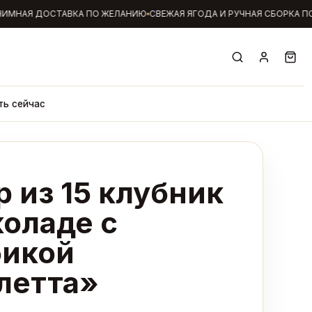
МНАЯ ДОСТАВКА ПО ЖЕЛАНИЮ
СВЕЖАЯ ЯГОДА И РУЧНАЯ СБОРКА ПО
ть сейчас
 из 15 клубник
коладе с
бикой
летта»