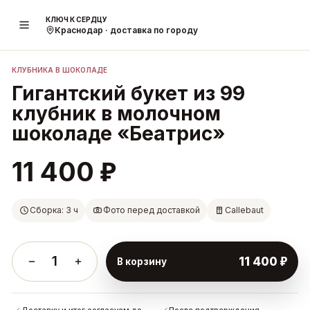
КЛЮЧ К СЕРДЦУ
1
/
2
Краснодар · доставка по городу
КЛУБНИКА В ШОКОЛАДЕ
Гигантский букет из 99
клубник в молочном
шоколаде «Беатрис»
₽
11 400
Сборка: 3 ч
Фото перед доставкой
Callebaut
1
₽
11 400
В корзину