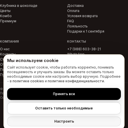
Клубника в шоколаде
Доставка
Цветы
Оплата
Комбо
Условия возврата
Премиум
FAQ
Лояльность
Подарки к 1 сентября
КОМПАНИЯ
КОНТАКТЫ
О нас
+7 (988) 603-38-21
Контакты
WhatsApp
Статьи
Telegram
Мы используем cookie
Отзывы
MAX
Сайт использует cookie, чтобы работать корректно, понимать
Политика
г. Краснодар
посещаемость и улучшать заказы. Вы можете оставить только
Публичная оферта
необходимые cookie или настроить выбор вручную. Подробнее
- в
политике cookies
и
политике конфиденциальности
.
© 2026 ИП Рашевская Р.С. · ИНН 234810526700 · Краснодар
Политика конфиденциальности
Политика cookies
Публичная оферта
Условия возврата
Принять все
Согласие на рекламную рассылку
Пользовательское соглашение
Оставить только необходимые
Настроить
₽
Главная
Поиск
Корзина
Кабинет