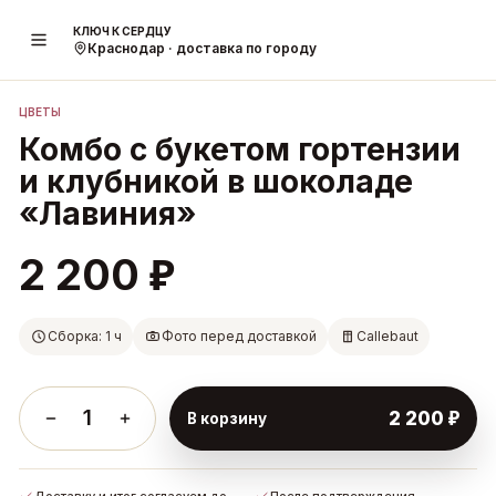
КЛЮЧ К СЕРДЦУ
1
/
2
Краснодар · доставка по городу
ЦВЕТЫ
Комбо с букетом гортензии
и клубникой в шоколаде
«Лавиния»
₽
2 200
Сборка: 1 ч
Фото перед доставкой
Callebaut
1
₽
2 200
В корзину