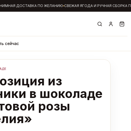
МНАЯ ДОСТАВКА ПО ЖЕЛАНИЮ
СВЕЖАЯ ЯГОДА И РУЧНАЯ СБОРКА П
ть сейчас
АДЕ
озиция из
ники в шоколаде
стовой розы
лия»