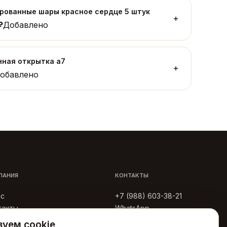
рованные шары красное сердце 5 штук
₽
Добавлено
ная открытка а7
обавлено
ПАНИЯ
КОНТАКТЫ
ас
+7 (988) 603-38-21
такты
WhatsApp
тьи
Telegram
уем cookie