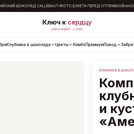
СКИЙ ШОКОЛАД CALLEBAUT
ФОТО БУКЕТА ПЕРЕД ОТПРАВКОЙ
АНОНИ
Ключ к
сердцу
КРАСНОДАР · С 2022
бря
Клубника в шоколаде
Цветы
Комбо
Премиум
Повод
Забра
КЛУБНИКА В ШОКОЛ
Комп
клуб
и ку
«Аме