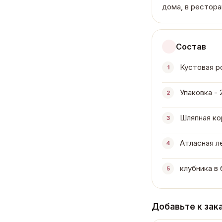
дома, в рестора
Состав
Кустовая ро
1
Упаковка - 
2
Шляпная кор
3
Атласная ле
4
клубника в
5
Добавьте к зак