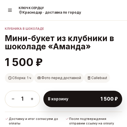
КЛЮЧ К СЕРДЦУ
1
/
2
Краснодар · доставка по городу
КЛУБНИКА В ШОКОЛАДЕ
Мини-букет из клубники в
шоколаде «Аманда»
₽
1 500
Сборка: 1 ч
Фото перед доставкой
Callebaut
1
₽
1 500
В корзину
Доставку и итог согласуем до
После подтверждения
оплаты
отправим ссылку на оплату